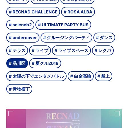
RECNAD CHALLENGE
ROSA ALBA
seleneb2
ULTIMATE PARTY BUS
undercover
クルージングパーティ
ダンス
テラス
ライブ
ライブスペース
レクパ
品川区
夏クル2018
太陽の下でエンタメバトル
白金高輪
船上
青物横丁